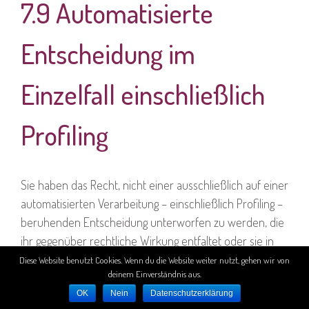
7.9 Automatisierte
Entscheidung im
Einzelfall einschließlich
Profiling
Sie haben das Recht, nicht einer ausschließlich auf einer
automatisierten Verarbeitung – einschließlich Profiling –
beruhenden Entscheidung unterworfen zu werden, die
ihr gegenüber rechtliche Wirkung entfaltet oder sie in
ähnlicher Weise erheblich beeinträchtigt. Dies gilt nicht,
Diese Website benutzt Cookies. Wenn du die Website weiter nutzt, gehen wir von
deinem Einverständnis aus.
wenn die Entscheidung a. für den Abschluss oder die
OK
Nein
Datenschutzerklärung
Erfüllung eines Vertrags zwischen Ihnen und dem