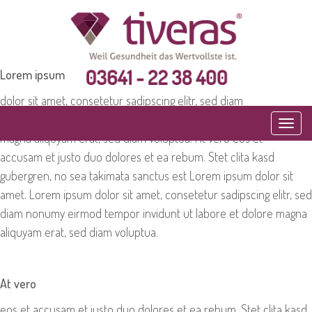
Lorem ipsum
dolor sit amet, consetetur sadipscing elitr, sed diam
nonumy eirmod tempor invidunt ut labore et dolore
Toggl
magna aliquyam erat, sed diam voluptua. At vero eos et
navig
accusam et justo duo dolores et ea rebum. Stet clita kasd
gubergren, no sea takimata sanctus est Lorem ipsum dolor sit
amet. Lorem ipsum dolor sit amet, consetetur sadipscing elitr, sed
diam nonumy eirmod tempor invidunt ut labore et dolore magna
aliquyam erat, sed diam voluptua.
At vero
eos et accusam et justo duo dolores et ea rebum. Stet clita kasd